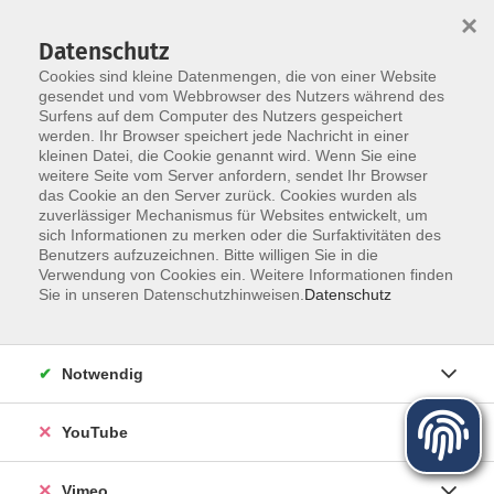
×
Datenschutz
Cookies sind kleine Datenmengen, die von einer Website
gesendet und vom Webbrowser des Nutzers während des
Surfens auf dem Computer des Nutzers gespeichert
Zum Hauptinhalt springen
werden. Ihr Browser speichert jede Nachricht in einer
Der Kurs konnte nicht gefunden werden.
kleinen Datei, die Cookie genannt wird. Wenn Sie eine
weitere Seite vom Server anfordern, sendet Ihr Browser
das Cookie an den Server zurück. Cookies wurden als
zuverlässiger Mechanismus für Websites entwickelt, um
sich Informationen zu merken oder die Surfaktivitäten des
Benutzers aufzuzeichnen. Bitte willigen Sie in die
Über uns
Verwendung von Cookies ein. Weitere Informationen finden
Sie in unseren Datenschutzhinweisen.
Datenschutz
Unser Team
Kursleiter
Notwendig
Qualität und Leitbild
Partner und Referenzen
YouTube
Vimeo