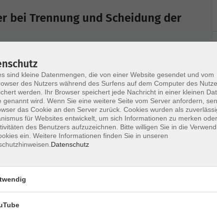
er bei Trennung und Scheidung der
 die Scheidung ihrer Eltern zu „Scheidungskindern“.
enschutz
auch der laufende Scheidungsprozess und die
s sind kleine Datenmengen, die von einer Website gesendet und vom
onders schwierige Herausforderung für Kinder. Ihr
owser des Nutzers während des Surfens auf dem Computer des Nutze
rägt, Kindertageseinrichtungen - und Tagespflegen
chert werden. Ihr Browser speichert jede Nachricht in einer kleinen Dat
 genannt wird. Wenn Sie eine weitere Seite vom Server anfordern, se
 wirkt sich die Lebenssituation auf die kindliche
owser das Cookie an den Server zurück. Cookies wurden als zuverlässi
rch diese Zeit zu kommen?
ismus für Websites entwickelt, um sich Informationen zu merken oder
der Kinder in den verschiedenen Trennungsphasen,
tivitäten des Benutzers aufzuzeichnen. Bitte willigen Sie in die Verwen
okies ein. Weitere Informationen finden Sie in unseren
kindliche Entwicklung, stabilisierende Faktoren
schutzhinweisen.
Datenschutz
dagogischen Alltag erarbeitet. Hinzu kommen
ieren.
twendig
ht werden. Ein kostenpflichtiger Kaffeeautomat ist
uTube