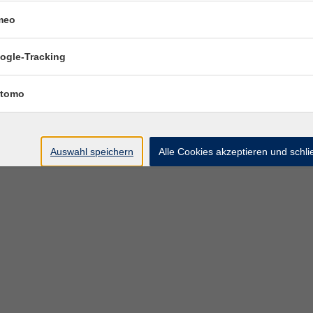
meo
, Kindergärten und Horten sowie
ogle-Tracking
tomo
Auswahl speichern
Alle Cookies akzeptieren und schl