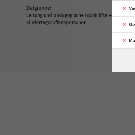
Zielgruppe:
Vi
Leitung und pädagogische Fachkräfte von Krippen
Kindertagespflegepersonen
Go
Ma