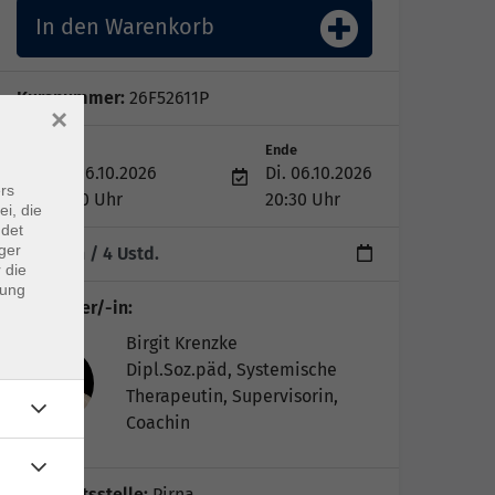
In den Warenkorb
Kursnummer:
26F52611P
×
Start
Ende
Di. 06.10.2026
Di. 06.10.2026
rs
17:00 Uhr
20:30 Uhr
ei, die
ndet
ger
1 Termin
/ 4
Ustd.
 die
dung
Kursleiter/-in:
Birgit Krenzke
Dipl.Soz.päd, Systemische
Therapeutin, Supervisorin,
Coachin
Geschäftsstelle:
Pirna