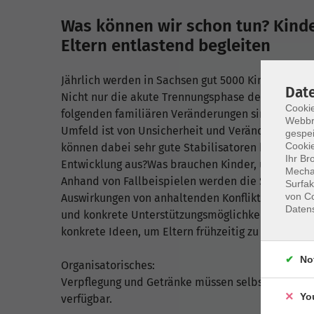
Was können wir schon tun? Kind
Eltern entlastend begleiten
Jährlich werden in Sachsen gut 5000 Kinder durch
Dat
Nicht nur die akute Trennungsphase der Eltern, 
Cookie
folgenden familiären Veränderungen sind eine bes
Webbr
Umfeld ist von Unsicherheit und Veränderung gep
gespei
Cookie
können dabei sehr gute Stabilisatoren bilden. Wie
Ihr Br
Entwicklung aus?Was brauchen Kinder, um gut du
Mechan
Anhand von Fallbeispielen werden die Situation 
Surfak
von Co
Auswirkungen von anhaltenden Konflikten auf die 
Daten
und konkrete Unterstützungsmöglichkeiten im pä
konkrete Ideen, um Eltern frühzeitig zu sensibilis
No
Organisatorisches:
Verpflegung und Getränke müssen selbst mitgebrac
Yo
verfügbar.