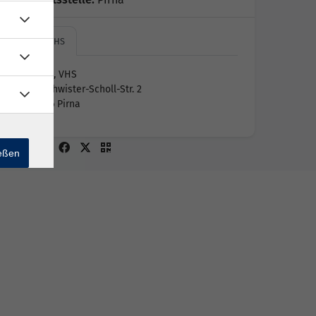
Pirna, VHS
Pirna, VHS
Geschwister-Scholl-Str. 2
01796 Pirna
ießen