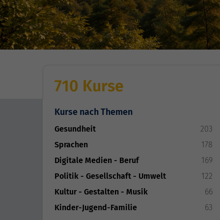
710 Kurse
Kurse nach Themen
Gesundheit
203
Sprachen
178
Digitale Medien - Beruf
169
Politik - Gesellschaft - Umwelt
122
Kultur - Gestalten - Musik
66
Kinder-Jugend-Familie
63