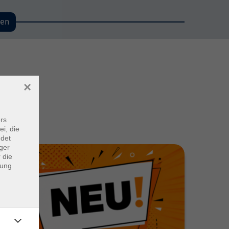
den
×
rs
ei, die
ndet
ger
 die
dung