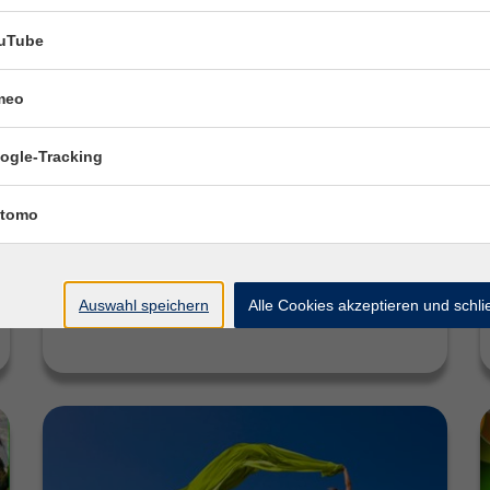
uTube
vhsCard
meo
Ihre Eintrittskarte zu neuen Ideen – und das
für nur 25,00 €! Mit der vhsCard können Sie im
ogle-Tracking
Herbstsemester 2026 an 25 Vorträgen,
Schnupperangeboten…
tomo
Weiterlesen
Auswahl speichern
Alle Cookies akzeptieren und schl