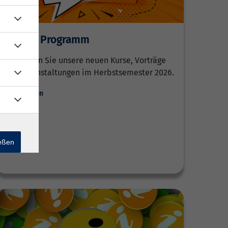
Neu im Programm
Entdecken Sie unsere neuen Kurse, Vorträge
und Veranstaltungen im Herbstsemester 2026.
Weiterlesen
ießen