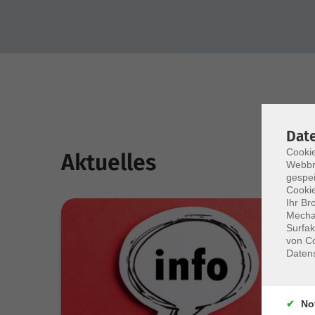
Dat
Cookie
Aktuelles
Webbr
gespei
Cookie
Ihr Br
Mechan
Surfak
von Co
Daten
No