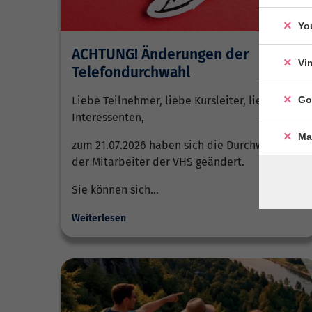
Yo
ACHTUNG! Änderungen der
Vi
Telefondurchwahl
Go
Liebe Teilnehmer, liebe Kursleiter, liebe
Interessenten,
Ma
zum 21.07.2026 haben sich die Durchwahlen
der Mitarbeiter der VHS geändert.
Sie können sich…
Weiterlesen