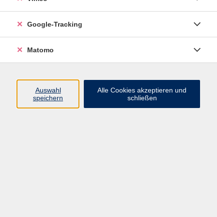
Google-Tracking
Ergebnisse filtern
Matomo
mehr laden
Auswahl
Alle Cookies akzeptieren und
speichern
schließen
Kräftigende Aqua-Fit-Gymnastik - Flachwasser
Mi. 19.08.2026 17:55
Pirna
Kopf frei - Bewegung und Fitness im Freien
Mi. 19.08.2026 18:00
Pirna