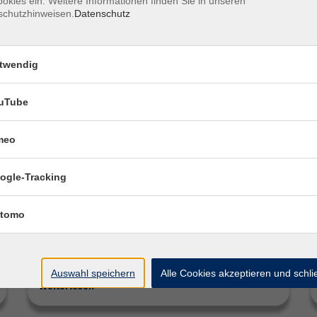
okies ein. Weitere Informationen finden Sie in unseren
schutzhinweisen.
Datenschutz
twendig
uTube
meo
Sommerkurse
ogle-Tracking
Ob kreativ, sportlich, sprachlich oder digital -
tomo
für jeden ist etwas dabei. Die Kurse richten
sich an Kinder, Jugendliche, Familien und
Erwachsene und…
Auswahl speichern
Alle Cookies akzeptieren und schl
Weiterlesen