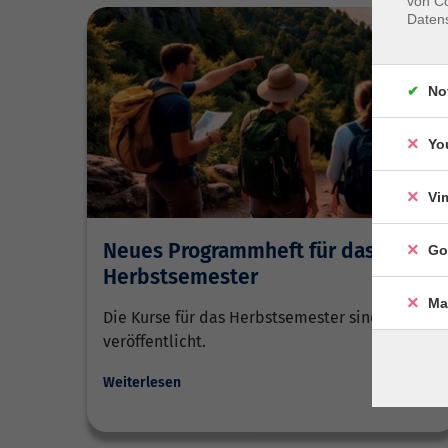
von Co
Daten
No
Yo
Vi
Neues Programmheft für das
Go
Herbstsemester
Ma
Die Kurse für das Herbstsemester sind
veröffentlicht.
Weiterlesen