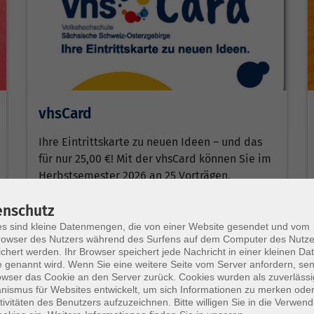
vhsCard
Ihre Eintrittskarte zu neuen Ideen – und das
für nur 25,00 €! Mit der vhsCard können Sie im
Herbstsemester 2026 an 25 Vorträgen,
Schnupperangeboten…
enschutz
Weiterlesen
s sind kleine Datenmengen, die von einer Website gesendet und vom
owser des Nutzers während des Surfens auf dem Computer des Nutze
chert werden. Ihr Browser speichert jede Nachricht in einer kleinen Dat
 genannt wird. Wenn Sie eine weitere Seite vom Server anfordern, se
owser das Cookie an den Server zurück. Cookies wurden als zuverlässi
ismus für Websites entwickelt, um sich Informationen zu merken oder
tivitäten des Benutzers aufzuzeichnen. Bitte willigen Sie in die Verwen