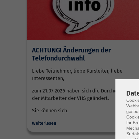
ACHTUNG! Änderungen der
Telefondurchwahl
Liebe Teilnehmer, liebe Kursleiter, liebe
Interessenten,
zum 21.07.2026 haben sich die Durchwahlen
Dat
der Mitarbeiter der VHS geändert.
Cookie
Webbr
Sie können sich…
gespei
Cookie
Ihr Br
Weiterlesen
Mechan
Surfak