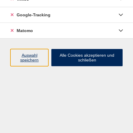
Google-Tracking
Ergebnisse filtern
Matomo
mehr laden
Auswahl
Alle Cookies akzeptieren und
speichern
schließen
Nordic Walking - Schnuppertag
Sa. 22.08.2026 09:00
Pirna
Windsurfen
Sa. 22.08.2026 10:00
Dresden