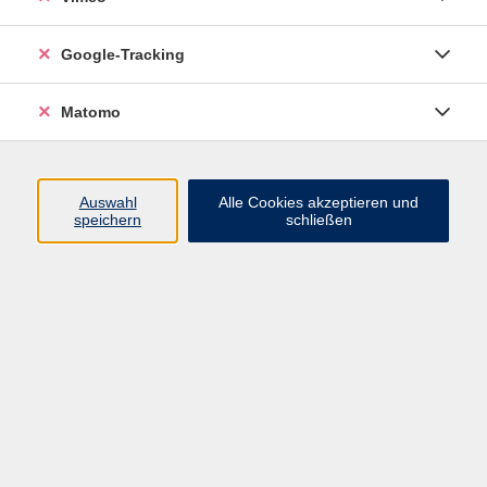
Google-Tracking
Ergebnisse filtern
Matomo
mehr laden
Auswahl
Alle Cookies akzeptieren und
speichern
schließen
Englisch - Grundkurs Stufe A1/1. Semester
Mi. 09.09.2026 17:00
Pirna
Heilkräuter - die Apotheke der Natur
Mi. 09.09.2026 17:00
Pirna - Graupa