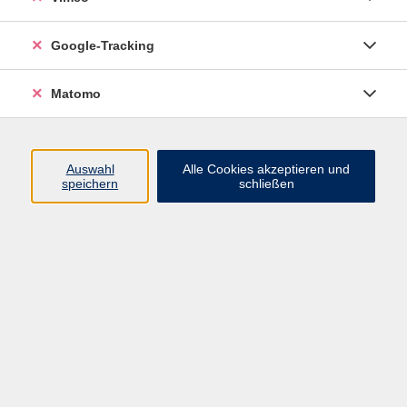
Google-Tracking
Ergebnisse filtern
Matomo
mehr laden
Auswahl
Alle Cookies akzeptieren und
speichern
schließen
Latein durch Inschriften
Mi. 09.09.2026 18:00
Pirna
Orientalischer Tanz - Aufbaukurs
Mi. 09.09.2026 18:15
Dippoldiswalde OT Obercarsdorf