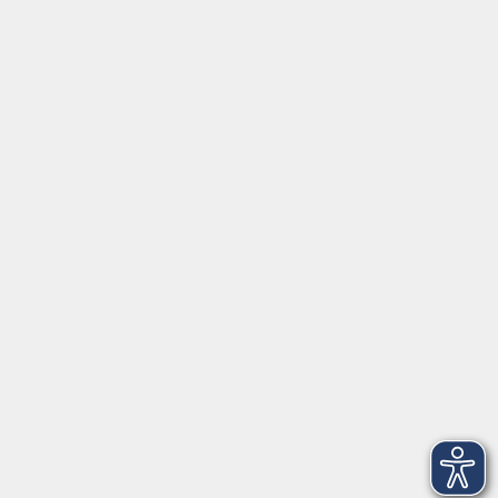
nah
mehr erfahren
Fortbildungsprogramm
Kindertagesbetreuung
mehr erfahren