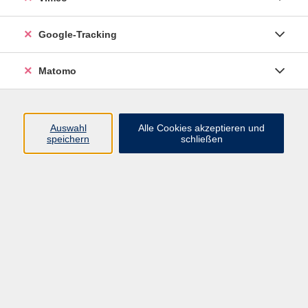
Google-Tracking
Ergebnisse filtern
Matomo
mehr laden
Auswahl
Alle Cookies akzeptieren und
speichern
schließen
Schwimmen lernen für Kinder (ab 6 Jahre)
Di. 27.10.2026 17:00
Pirna
Smartphone - Aufbaukurs
Di. 27.10.2026 17:15
Pirna