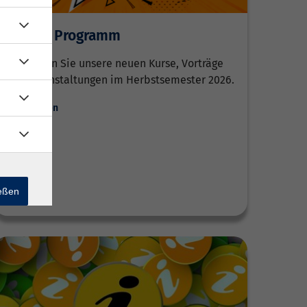
Neu im Programm
Entdecken Sie unsere neuen Kurse, Vorträge
und Veranstaltungen im Herbstsemester 2026.
Weiterlesen
ießen