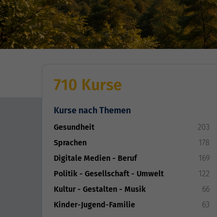
710 Kurse
Kurse nach Themen
Gesundheit
203
Sprachen
178
Digitale Medien - Beruf
169
Politik - Gesellschaft - Umwelt
122
Kultur - Gestalten - Musik
66
Kinder-Jugend-Familie
63