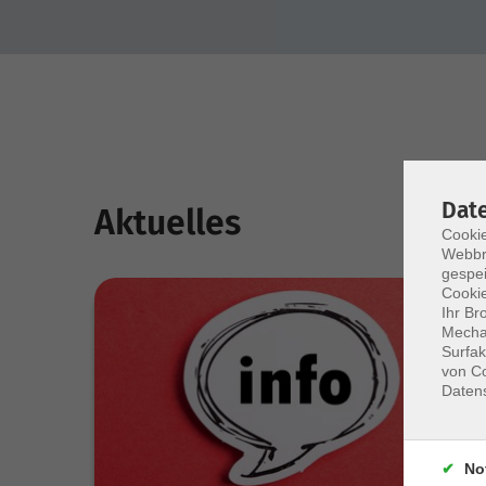
Dat
Aktuelles
Cookie
Webbr
gespei
Cookie
Ihr Br
Mechan
Surfak
von Co
Daten
No