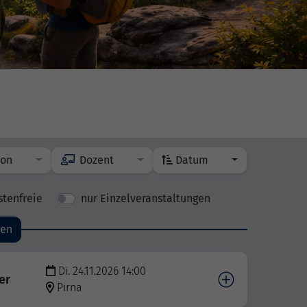
ion
Dozent
Datum
stenfreie
nur Einzelveranstaltungen
den
Di. 24.11.2026 14:00
er
Pirna