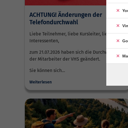
Yo
ACHTUNG! Änderungen der
Telefondurchwahl
Vi
Liebe Teilnehmer, liebe Kursleiter, liebe
Interessenten,
Go
zum 21.07.2026 haben sich die Durchwahlen
Ma
der Mitarbeiter der VHS geändert.
Sie können sich…
Weiterlesen