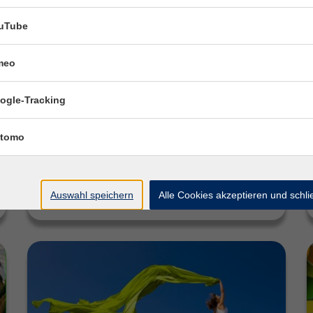
uTube
vhsCard
meo
Ihre Eintrittskarte zu neuen Ideen – und das
für nur 25,00 €! Mit der vhsCard können Sie im
Herbstsemester 2026 an 25 Vorträgen,
ogle-Tracking
Schnupperangeboten…
tomo
Weiterlesen
Auswahl speichern
Alle Cookies akzeptieren und schl