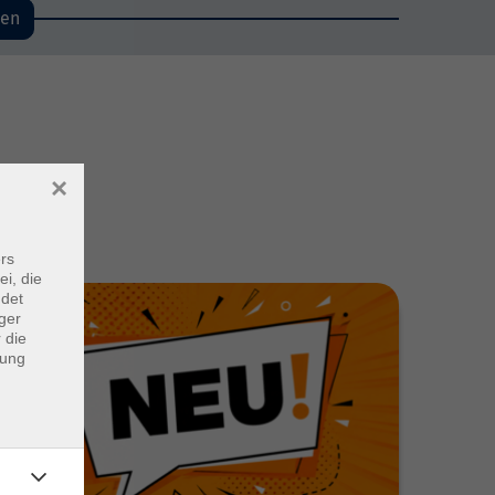
den
×
rs
ei, die
ndet
ger
 die
dung