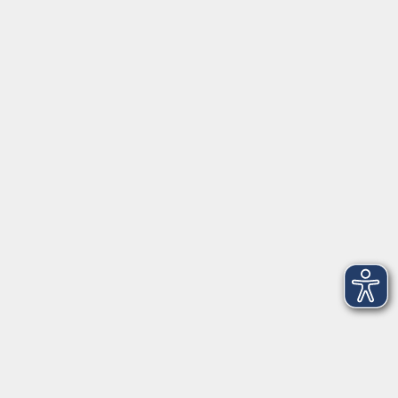
Fortbildungsprogramm
Kindertagesbetreuung
mehr erfahren
Unsere Podcasts – Hörenswertes für
Neugierige