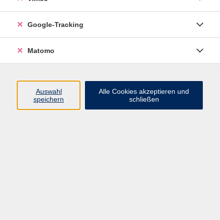
Google-Tracking
Ergebnisse filtern
Matomo
mehr laden
Auswahl
Alle Cookies akzeptieren und
speichern
schließen
Keine passenden Kurse gefunden.
mehr laden
710 Kurse
Kurse nach Themen