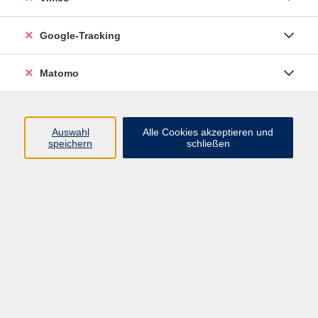
Google-Tracking
Ergebnisse filtern
Matomo
mehr laden
Auswahl
Alle Cookies akzeptieren und
speichern
schließen
Ratgeber Smartphone
Mi. 26.08.2026 16:30
Freital
Ratgeber Smartphone
Do. 27.08.2026 10:00
Pirna