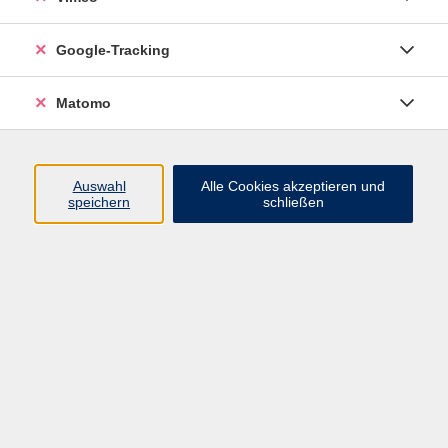
Google-Tracking
Ergebnisse filtern
Matomo
mehr laden
Auswahl
Alle Cookies akzeptieren und
speichern
schließen
Englisch - Grundkurs Stufe A1/1. Semester
Mo. 31.08.2026 18:45
Freital
Englisch - Fortgeschrittenenkurs Stufe B1/2.
Semester
Mo. 31.08.2026 19:00